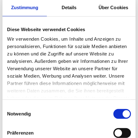
Smart Factory Society
Zustimmung
Details
Über Cookies
Forschung und Lehre
Nachwuchsförderung
MPDV Whitepaper
Publikationen
Diese Webseite verwendet Cookies
Smart Factory Glossar
Wir verwenden Cookies, um Inhalte und Anzeigen zu
Unternehmen & Referenzen
personalisieren, Funktionen für soziale Medien anbieten
zu können und die Zugriffe auf unsere Website zu
analysieren. Außerdem geben wir Informationen zu Ihrer
Verwendung unserer Website an unsere Partner für
soziale Medien, Werbung und Analysen weiter. Unsere
Partner führen diese Informationen möglicherweise mit
Unternehmen & Referenzen
Historie
weiteren Daten zusammen, die Sie ihnen bereitgestellt
Unser Engagement
haben oder die sie im Rahmen Ihrer Nutzung der Dienste
Referenzen & Success Stories
gesammelt haben.
Partner
Einwilligungsauswahl
Fachverbände
Notwendig
Firmenmagazin
Smart Factory TV
Podcast Factory Rock
Präferenzen
Welttag Smart Factory