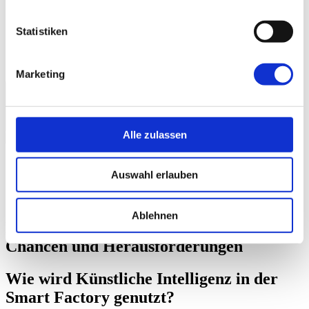
Presse
Messen & Veranstaltungen
Statistiken
myMPDV
Karriere
Kontakt
Marketing
Europa
|
Deutsch
Alle zulassen
MPDV Europa
/
Innovation & Wissen
/
Auswahl erlauben
Künstliche Intelligenz
/
KI und Smart Factory
Ablehnen
Künstliche Intelligenz in der Industrie:
Chancen und Herausforderungen
Wie wird Künstliche Intelligenz in der
Smart Factory genutzt?