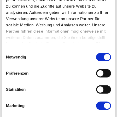
Smart Factory Society
zu können und die Zugriffe auf unsere Website zu
Forschung und Lehre
analysieren. Außerdem geben wir Informationen zu Ihrer
Nachwuchsförderung
MPDV Whitepaper
Verwendung unserer Website an unsere Partner für
Publikationen
soziale Medien, Werbung und Analysen weiter. Unsere
Smart Factory Glossar
Partner führen diese Informationen möglicherweise mit
Unternehmen & Referenzen
weiteren Daten zusammen, die Sie ihnen bereitgestellt
haben oder die sie im Rahmen Ihrer Nutzung der Dienste
gesammelt haben.
Einwilligungsauswahl
Notwendig
Unternehmen & Referenzen
Präferenzen
Historie
Unser Engagement
Referenzen & Success Stories
Statistiken
Partner
Fachverbände
Firmenmagazin
Smart Factory TV
Marketing
Podcast Factory Rock
Welttag Smart Factory