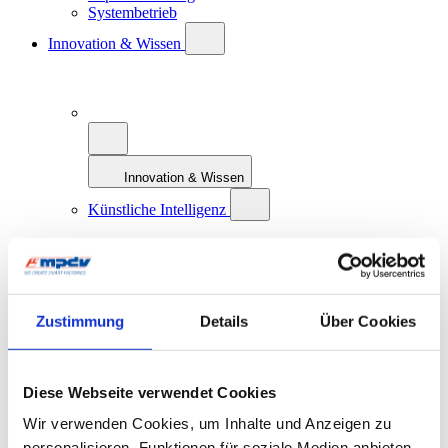
Systembetrieb
Innovation & Wissen
Innovation & Wissen
Künstliche Intelligenz
Zustimmung
Details
Über Cookies
Künstliche Intelligenz
KI: Definition und Geschichte
KI und Smart Factory
KI bei MPDV: AIMES
Diese Webseite verwendet Cookies
Zukunftskonzept MES 4.0
Wir verwenden Cookies, um Inhalte und Anzeigen zu
Smart Factory Hive
ROI-Analyzer
personalisieren, Funktionen für soziale Medien anbieten