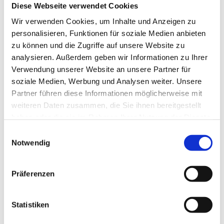
Diese Webseite verwendet Cookies
Smart Factory Society
Forschung und Lehre
Wir verwenden Cookies, um Inhalte und Anzeigen zu
Nachwuchsförderung
personalisieren, Funktionen für soziale Medien anbieten
MPDV Whitepaper
Publikationen
zu können und die Zugriffe auf unsere Website zu
Smart Factory Glossar
analysieren. Außerdem geben wir Informationen zu Ihrer
Unternehmen & Referenzen
Verwendung unserer Website an unsere Partner für
soziale Medien, Werbung und Analysen weiter. Unsere
Partner führen diese Informationen möglicherweise mit
weiteren Daten zusammen, die Sie ihnen bereitgestellt
haben oder die sie im Rahmen Ihrer Nutzung der Dienste
gesammelt haben.
Einwilligungsauswahl
Unternehmen & Referenzen
Notwendig
Historie
Unser Engagement
Referenzen & Success Stories
Partner
Präferenzen
Fachverbände
Firmenmagazin
Smart Factory TV
Statistiken
Podcast Factory Rock
Welttag Smart Factory