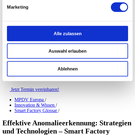
Presse
Marketing
Messen & Veranstaltungen
myMPDV
Karriere
Kontakt
Alle zulassen
Europa
|
Deutsch
Auswahl erlauben
Ablehnen
Erfahren Sie, wie Sie mit den Lösungen von MPDV
Ihre Fertigung digitalisieren!
Jetzt Termin vereinbaren!
MPDV Europa
/
Innovation & Wissen
/
Smart Factory Glossar
/
Effektive Anomalieerkennung: Strategien
und Technologien – Smart Factory