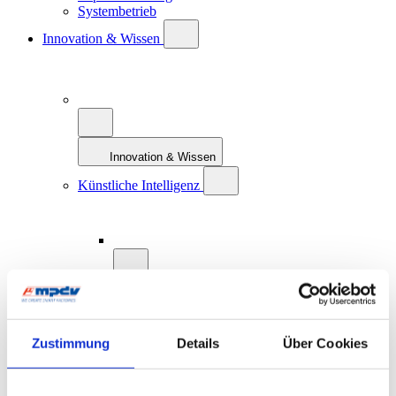
Systembetrieb
Innovation & Wissen
Innovation & Wissen
Künstliche Intelligenz
Künstliche Intelligenz
KI: Definition und Geschichte
KI und Smart Factory
Zustimmung
Details
Über Cookies
KI bei MPDV: AIMES
Zukunftskonzept MES 4.0
Smart Factory Hive
ROI-Analyzer