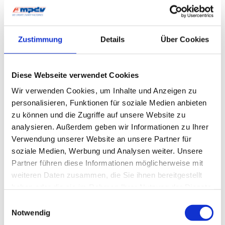
Systembetrieb
Innovation & Wissen
Zustimmung
Details
Über Cookies
Diese Webseite verwendet Cookies
Innovation & Wissen
Wir verwenden Cookies, um Inhalte und Anzeigen zu
personalisieren, Funktionen für soziale Medien anbieten
Künstliche Intelligenz
zu können und die Zugriffe auf unsere Website zu
analysieren. Außerdem geben wir Informationen zu Ihrer
Verwendung unserer Website an unsere Partner für
soziale Medien, Werbung und Analysen weiter. Unsere
Partner führen diese Informationen möglicherweise mit
Künstliche Intelligenz
weiteren Daten zusammen, die Sie ihnen bereitgestellt
KI: Definition und Geschichte
haben oder die sie im Rahmen Ihrer Nutzung der Dienste
KI und Smart Factory
KI bei MPDV: AIMES
gesammelt haben.
Einwilligungsauswahl
Zukunftskonzept MES 4.0
Notwendig
Smart Factory Hive
ROI-Analyzer