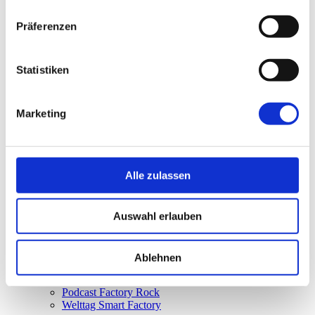
Smart Factory Society
Forschung und Lehre
Präferenzen
Nachwuchsförderung
MPDV Whitepaper
Publikationen
Statistiken
Smart Factory Glossar
Unternehmen & Referenzen
Marketing
Alle zulassen
Unternehmen & Referenzen
Historie
Unser Engagement
Auswahl erlauben
Referenzen & Success Stories
Partner
Fachverbände
Ablehnen
Firmenmagazin
Smart Factory TV
Podcast Factory Rock
Welttag Smart Factory