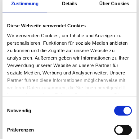
Zustimmung
Details
Über Cookies
Systembetrieb
Innovation & Wissen
Diese Webseite verwendet Cookies
Wir verwenden Cookies, um Inhalte und Anzeigen zu
personalisieren, Funktionen für soziale Medien anbieten
zu können und die Zugriffe auf unsere Website zu
Innovation & Wissen
analysieren. Außerdem geben wir Informationen zu Ihrer
Künstliche Intelligenz
Verwendung unserer Website an unsere Partner für
soziale Medien, Werbung und Analysen weiter. Unsere
Partner führen diese Informationen möglicherweise mit
weiteren Daten zusammen, die Sie ihnen bereitgestellt
haben oder die sie im Rahmen Ihrer Nutzung der Dienste
gesammelt haben.
Einwilligungsauswahl
Künstliche Intelligenz
KI: Definition und Geschichte
Notwendig
KI und Smart Factory
KI bei MPDV: AIMES
Zukunftskonzept MES 4.0
Präferenzen
Smart Factory Hive
ROI-Analyzer