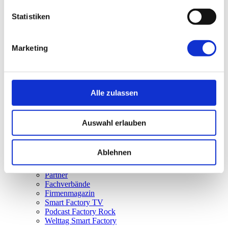
Smart Factory Society
Statistiken
Forschung und Lehre
Nachwuchsförderung
MPDV Whitepaper
Publikationen
Marketing
Smart Factory Glossar
Unternehmen & Referenzen
Alle zulassen
Auswahl erlauben
Unternehmen & Referenzen
Historie
Ablehnen
Unser Engagement
Referenzen & Success Stories
Partner
Fachverbände
Firmenmagazin
Smart Factory TV
Podcast Factory Rock
Welttag Smart Factory