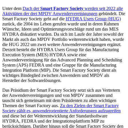
Unter dem
Dach der
Smart Factory Society
werden seit 2022 alle
Aktivitäten der drei MPDV Anwendervereinigungen
gebündelt. Die
Smart Factory Society geht auf die
HYDRA Users Group (HUG)
zurück, die 2004 ins Leben gerufen wurde und in deren Rahmen
Wünsche, Ideen und Optimierungsvorschläge rund um das MES
HYDRA diskutiert wurden. Da sich im Laufe der Jahre sowohl der
Markt als auch das MPDV Portfolio weiterentwickelt haben, wurde
die HUG 2022 um zwei weitere Anwendervereinigungen ergänzt.
Derzeit besteht die HYDRA Users Group für das Manufacturing
Execution System (MES) HYDRA sowie eine
Anwendervereinigung für das Advanced Planning and Scheduling
System (APS) FEDRA und eine Gruppe für die Manufacturing
Integration Platform (MIP). Die Smart Factory Society dient als
wichtiges Bindeglied zwischen Anwendern und MPDV als
Hersteller der Softwarelösungen.
Das Präsidium der Smart Factory Society setzt sich aus Vertretern
der Anwendervereinigungen und von MPDV zusammen und
tauscht sich gemeinsam mit dem Präsidenten zu allen wichtigen
Themen der Smart Factory aus.
Zu den Zielen der Smart Factory
Society zählt es, anwenderorientierte Anforderungen aufzugreifen
und diese bei der Weiterentwicklung der Standardsoftware
HYDRA, FEDRA und der Integrationsplattform MIP zu
berücksichtigen. Darüber hinaus soll die Smart Factory Society den