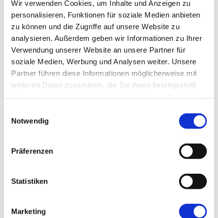
Wir verwenden Cookies, um Inhalte und Anzeigen zu
Smart Factory Society
personalisieren, Funktionen für soziale Medien anbieten
Forschung und Lehre
Nachwuchsförderung
zu können und die Zugriffe auf unsere Website zu
MPDV Whitepaper
analysieren. Außerdem geben wir Informationen zu Ihrer
Publikationen
Verwendung unserer Website an unsere Partner für
Smart Factory Glossar
soziale Medien, Werbung und Analysen weiter. Unsere
Unternehmen & Referenzen
Partner führen diese Informationen möglicherweise mit
weiteren Daten zusammen, die Sie ihnen bereitgestellt
haben oder die sie im Rahmen Ihrer Nutzung der Dienste
gesammelt haben.
Einwilligungsauswahl
Notwendig
Unternehmen & Referenzen
Historie
Unser Engagement
Präferenzen
Referenzen & Success Stories
Partner
Fachverbände
Statistiken
Firmenmagazin
Smart Factory TV
Podcast Factory Rock
Welttag Smart Factory
Marketing