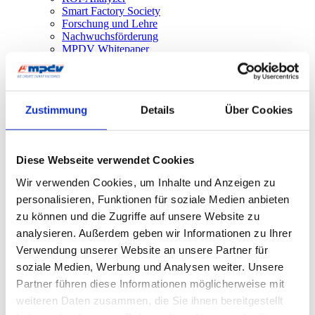
Smart Factory Society
Forschung und Lehre
Nachwuchsförderung
MPDV Whitepaper
Publikationen
Smart Factory Glossar
Unternehmen & Referenzen
Zustimmung
Details
Über Cookies
Diese Webseite verwendet Cookies
Wir verwenden Cookies, um Inhalte und Anzeigen zu
Unternehmen & Referenzen
personalisieren, Funktionen für soziale Medien anbieten
Historie
zu können und die Zugriffe auf unsere Website zu
Unser Engagement
Referenzen & Success Stories
analysieren. Außerdem geben wir Informationen zu Ihrer
Partner
Verwendung unserer Website an unsere Partner für
Fachverbände
soziale Medien, Werbung und Analysen weiter. Unsere
Firmenmagazin
Smart Factory TV
Partner führen diese Informationen möglicherweise mit
Podcast Factory Rock
weiteren Daten zusammen, die Sie ihnen bereitgestellt
Welttag Smart Factory