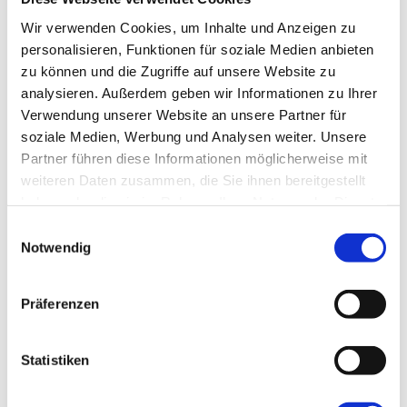
Smart Factory Society
Wir verwenden Cookies, um Inhalte und Anzeigen zu
Forschung und Lehre
Nachwuchsförderung
personalisieren, Funktionen für soziale Medien anbieten
MPDV Whitepaper
zu können und die Zugriffe auf unsere Website zu
Publikationen
analysieren. Außerdem geben wir Informationen zu Ihrer
Smart Factory Glossar
Verwendung unserer Website an unsere Partner für
Unternehmen & Referenzen
soziale Medien, Werbung und Analysen weiter. Unsere
Partner führen diese Informationen möglicherweise mit
weiteren Daten zusammen, die Sie ihnen bereitgestellt
haben oder die sie im Rahmen Ihrer Nutzung der Dienste
gesammelt haben.
Einwilligungsauswahl
Unternehmen & Referenzen
Notwendig
Historie
Unser Engagement
Referenzen & Success Stories
Präferenzen
Partner
Fachverbände
Firmenmagazin
Statistiken
Smart Factory TV
Podcast Factory Rock
Welttag Smart Factory