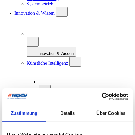
Systembetrieb
Innovation & Wissen
Innovation & Wissen
Künstliche Intelligenz
Künstliche Intelligenz
KI: Definition und Geschichte
KI und Smart Factory
Zustimmung
Details
Über Cookies
KI bei MPDV: AIMES
Zukunftskonzept MES 4.0
Smart Factory Hive
ROI-Analyzer
Diese Webseite verwendet Cookies