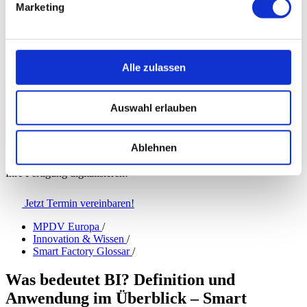
Marketing
Presse
Messen & Veranstaltungen
myMPDV
Karriere
Kontakt
Alle zulassen
Europa
|
Deutsch
Auswahl erlauben
Ablehnen
Erfahren Sie, wie Sie mit den Lösungen von MPDV
Ihre Fertigung digitalisieren!
Jetzt Termin vereinbaren!
MPDV Europa
/
Innovation & Wissen
/
Smart Factory Glossar
/
Was bedeutet BI? Definition und
Anwendung im Überblick – Smart