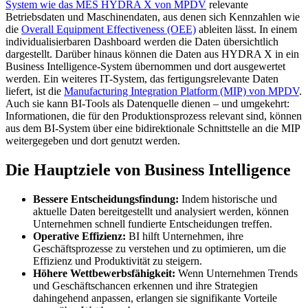
System wie das MES HYDRA X von MPDV
relevante
Betriebsdaten und Maschinendaten, aus denen sich Kennzahlen wie
die
Overall Equipment Effectiveness (OEE)
ableiten lässt. In einem
individualisierbaren Dashboard werden die Daten übersichtlich
dargestellt. Darüber hinaus können die Daten aus HYDRA X in ein
Business Intelligence-System übernommen und dort ausgewertet
werden. Ein weiteres IT-System, das fertigungsrelevante Daten
liefert, ist die
Manufacturing Integration Platform (MIP) von MPDV
.
Auch sie kann BI-Tools als Datenquelle dienen – und umgekehrt:
Informationen, die für den Produktionsprozess relevant sind, können
aus dem BI-System über eine bidirektionale Schnittstelle an die MIP
weitergegeben und dort genutzt werden.
Die Hauptziele von Business Intelligence
Bessere Entscheidungsfindung:
Indem historische und
aktuelle Daten bereitgestellt und analysiert werden, können
Unternehmen schnell fundierte Entscheidungen treffen.
Operative Effizienz:
BI hilft Unternehmen, ihre
Geschäftsprozesse zu verstehen und zu optimieren, um die
Effizienz und Produktivität zu steigern.
Höhere Wettbewerbsfähigkeit:
Wenn Unternehmen Trends
und Geschäftschancen erkennen und ihre Strategien
dahingehend anpassen, erlangen sie signifikante Vorteile