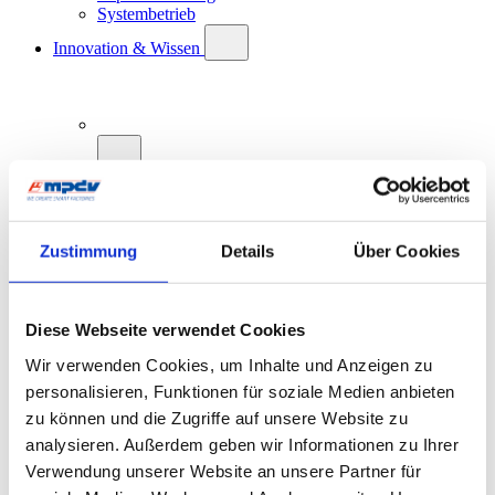
Systembetrieb
Innovation & Wissen
Innovation & Wissen
Künstliche Intelligenz
Zustimmung
Details
Über Cookies
Diese Webseite verwendet Cookies
Wir verwenden Cookies, um Inhalte und Anzeigen zu
Künstliche Intelligenz
personalisieren, Funktionen für soziale Medien anbieten
KI: Definition und Geschichte
KI und Smart Factory
zu können und die Zugriffe auf unsere Website zu
KI bei MPDV: AIMES
analysieren. Außerdem geben wir Informationen zu Ihrer
Zukunftskonzept MES 4.0
Verwendung unserer Website an unsere Partner für
Smart Factory Hive
ROI-Analyzer