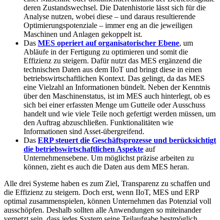
deren Zustandswechsel. Die Datenhistorie lässt sich für die
Analyse nutzen, wobei diese – und daraus resultierende
Optimierungspotenziale – immer eng an die jeweiligen
Maschinen und Anlagen gekoppelt ist.
Das
MES operiert auf organisatorischer Ebene
, um
Abläufe in der Fertigung zu optimieren und somit die
Effizienz zu steigern. Dafür nutzt das MES ergänzend die
technischen Daten aus dem IIoT und bringt diese in einen
betriebswirtschaftlichen Kontext. Das gelingt, da das MES
eine Vielzahl an Informationen bündelt. Neben der Kenntnis
über den Maschinenstatus, ist im MES auch hinterlegt, ob es
sich bei einer erfassten Menge um Gutteile oder Ausschuss
handelt und wie viele Teile noch gefertigt werden müssen, um
den Auftrag abzuschließen. Funktionalitäten wie
Informationen sind Asset-übergreifend.
Das
ERP steuert die Geschäftsprozesse und berücksichtigt
die betriebswirtschaftlichen Aspekte
auf
Unternehmensebene. Um möglichst präzise arbeiten zu
können, zieht es auch die Daten aus dem MES heran.
Alle drei Systeme haben es zum Ziel, Transparenz zu schaffen und
die Effizienz zu steigern. Doch erst, wenn IIoT, MES und ERP
optimal zusammenspielen, können Unternehmen das Potenzial voll
ausschöpfen. Deshalb sollten alle Anwendungen so miteinander
vernetzt sein, dass jedes System seine Teilaufgabe bestmöglich