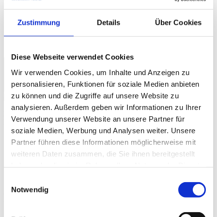
Presse
Messen & Veranstaltungen
Zustimmung
Details
Über Cookies
myMPDV
Karriere
Kontakt
Diese Webseite verwendet Cookies
Wir verwenden Cookies, um Inhalte und Anzeigen zu
Europa
|
Deutsch
personalisieren, Funktionen für soziale Medien anbieten
zu können und die Zugriffe auf unsere Website zu
analysieren. Außerdem geben wir Informationen zu Ihrer
Erfahren Sie, wie Sie mit den Lösungen von MPDV
Verwendung unserer Website an unsere Partner für
Ihre Fertigung digitalisieren!
soziale Medien, Werbung und Analysen weiter. Unsere
Partner führen diese Informationen möglicherweise mit
Jetzt Termin vereinbaren!
weiteren Daten zusammen, die Sie ihnen bereitgestellt
MPDV Europa
/
haben oder die sie im Rahmen Ihrer Nutzung der Dienste
Innovation & Wissen
/
gesammelt haben.
Smart Factory Glossar
/
Einwilligungsauswahl
Notwendig
Industrial Internet of Things / IIoT –
Smart Factory Glossar