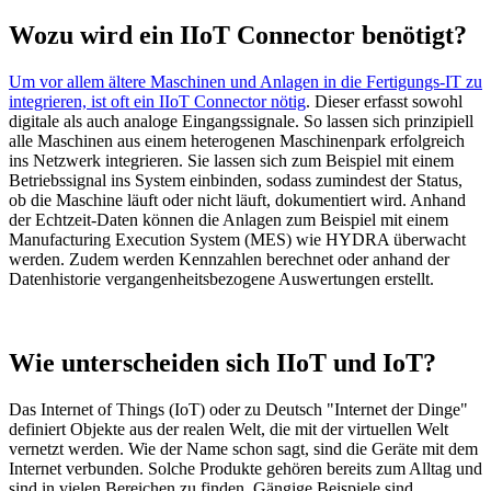
Wozu wird ein IIoT Connector benötigt?
Um vor allem ältere Maschinen und Anlagen in die Fertigungs-IT zu
integrieren, ist oft ein IIoT Connector nötig
. Dieser erfasst sowohl
digitale als auch analoge Eingangssignale. So lassen sich prinzipiell
alle Maschinen aus einem heterogenen Maschinenpark erfolgreich
ins Netzwerk integrieren. Sie lassen sich zum Beispiel mit einem
Betriebssignal ins System einbinden, sodass zumindest der Status,
ob die Maschine läuft oder nicht läuft, dokumentiert wird. Anhand
der Echtzeit-Daten können die Anlagen zum Beispiel mit einem
Manufacturing Execution System (MES) wie HYDRA überwacht
werden. Zudem werden Kennzahlen berechnet oder anhand der
Datenhistorie vergangenheitsbezogene Auswertungen erstellt.
Wie unterscheiden sich IIoT und IoT?
Das Internet of Things (IoT) oder zu Deutsch "Internet der Dinge"
definiert Objekte aus der realen Welt, die mit der virtuellen Welt
vernetzt werden. Wie der Name schon sagt, sind die Geräte mit dem
Internet verbunden. Solche Produkte gehören bereits zum Alltag und
sind in vielen Bereichen zu finden. Gängige Beispiele sind