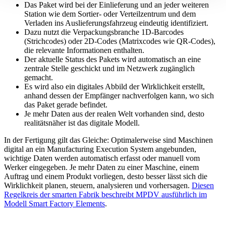
Das Paket wird bei der Einlieferung und an jeder weiteren
Station wie dem Sortier- oder Verteilzentrum und dem
Verladen ins Auslieferungsfahrzeug eindeutig identifiziert.
Dazu nutzt die Verpackungsbranche 1D-Barcodes
(Strichcodes) oder 2D-Codes (Matrixcodes wie QR-Codes),
die relevante Informationen enthalten.
Der aktuelle Status des Pakets wird automatisch an eine
zentrale Stelle geschickt und im Netzwerk zugänglich
gemacht.
Es wird also ein digitales Abbild der Wirklichkeit erstellt,
anhand dessen der Empfänger nachverfolgen kann, wo sich
das Paket gerade befindet.
Je mehr Daten aus der realen Welt vorhanden sind, desto
realitätsnäher ist das digitale Modell.
In der Fertigung gilt das Gleiche: Optimalerweise sind Maschinen
digital an ein Manufacturing Execution System angebunden,
wichtige Daten werden automatisch erfasst oder manuell vom
Werker eingegeben. Je mehr Daten zu einer Maschine, einem
Auftrag und einem Produkt vorliegen, desto besser lässt sich die
Wirklichkeit planen, steuern, analysieren und vorhersagen.
Diesen
Regelkreis der smarten Fabrik beschreibt MPDV ausführlich im
Modell Smart Factory Elements
.